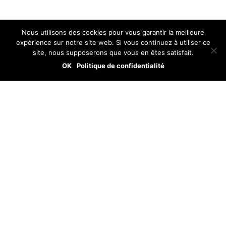
Nous utilisons des cookies pour vous garantir la meilleure
expérience sur notre site web. Si vous continuez à utiliser ce
site, nous supposerons que vous en êtes satisfait.
OK
Politique de confidentialité
BelAir Media
Production company
Copyright © 2026 - Tous droits réservés
Addresse
5 Rue Geoffroy-Marie