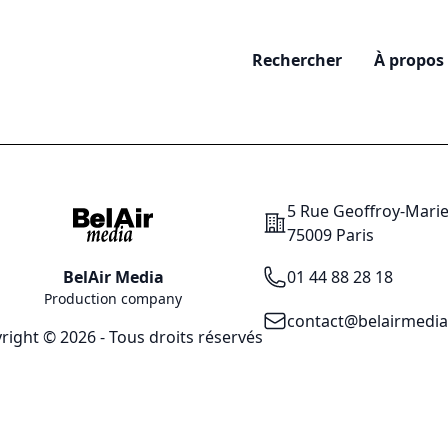
Rechercher
À propos
5 Rue Geoffroy-Mari
Addresse
75009 Paris
Téléphone
BelAir Media
01 44 88 28 18
Production company
Email
contact@belairmedi
right © 2026 - Tous droits réservés