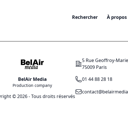
Rechercher
À propos
5 Rue Geoffroy-Mari
Addresse
75009 Paris
Téléphone
BelAir Media
01 44 88 28 18
Production company
Email
contact@belairmedi
right © 2026 - Tous droits réservés