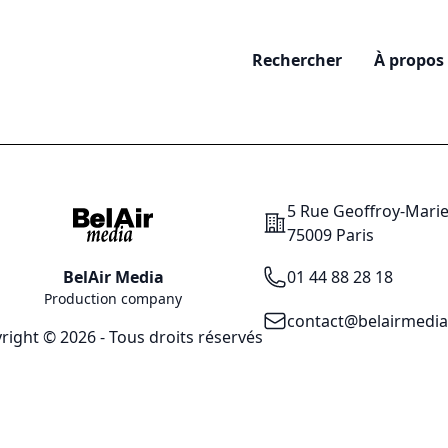
Rechercher
À propos
5 Rue Geoffroy-Mari
Addresse
75009 Paris
Téléphone
BelAir Media
01 44 88 28 18
Production company
Email
contact@belairmedi
right © 2026 - Tous droits réservés