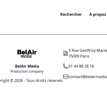
Rechercher
À propos
5 Rue Geoffroy-Mari
Addresse
75009 Paris
Téléphone
BelAir Media
01 44 88 28 18
Production company
Email
contact@belairmedi
right © 2026 - Tous droits réservés